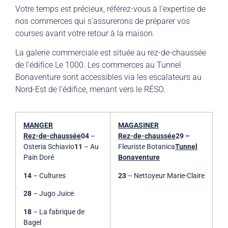
Votre temps est précieux, référez-vous à l’expertise de
nos commerces qui s’assurerons de préparer vos
courses avant votre retour à la maison.
La galerie commerciale est située au rez-de-chaussée
de l’édifice Le 1000. Les commerces au Tunnel
Bonaventure sont accessibles via les escalateurs au
Nord-Est de l’édifice, menant vers le RÉSO.
MANGER
MAGASINER
Rez-de-chaussée
04
–
Rez-de-chaussée
29 –
Osteria Schiavio
11
– Au
Fleuriste Botanica
Tunnel
Pain Doré
Bonaventure
14
– Cultures
23
– Nettoyeur Marie-Claire
28
– Jugo Juice
18
– La fabrique de
Bagel