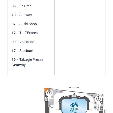
05
– La Prep
13
– Subway
07
– Sushi Shop
12
– Thaï Express
09
– Valentine
17
– Starbucks
19
– Tabagie Presse
Getaway