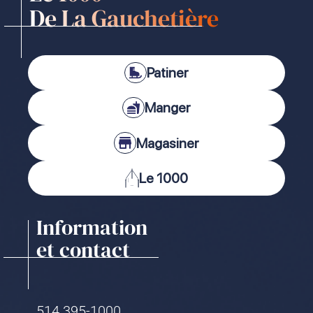
De La Gauchetière
Patiner
Manger
Magasiner
Le 1000
Information
et contact
514 395-1000