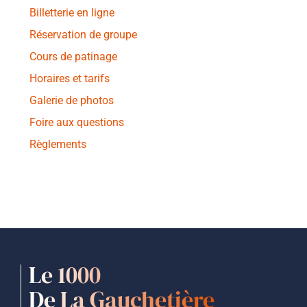
Billetterie en ligne
Réservation de groupe
Cours de patinage
Horaires et tarifs
Galerie de photos
Foire aux questions
Règlements
Le 1000
De La Gauchetière