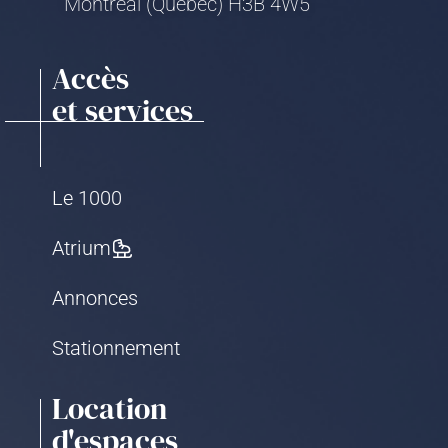
Montréal (Québec) H3B 4W5
Accès
et services
Le 1000
Atrium
Annonces
Stationnement
Location
d'espaces