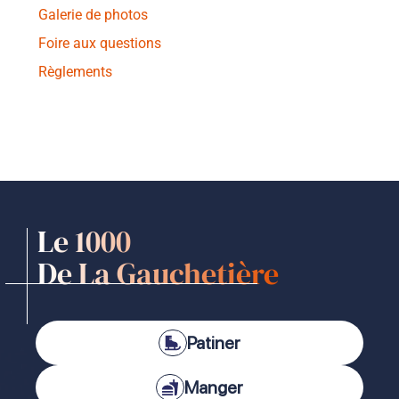
Galerie de photos
Foire aux questions
Règlements
Le 1000
De La Gauchetière
Patiner
Manger